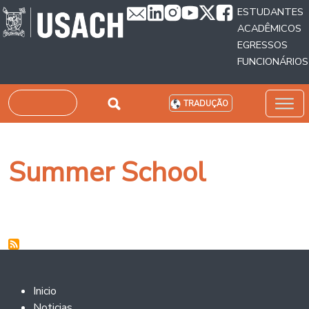
Passar para o conteúdo principal
ESTUDANTES
ACADÊMICOS
EGRESSOS
FUNCIONÁRIOS
Pesquisar
TRADUÇÃO
Summer School
Footer 2
Inicio
Noticias