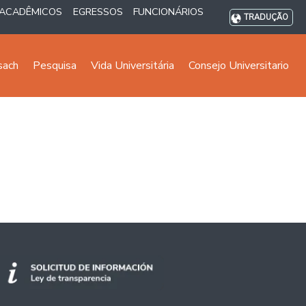
ACADÊMICOS
EGRESSOS
FUNCIONÁRIOS
TRADUÇÃO
sach
Pesquisa
Vida Universitária
Consejo Universitario