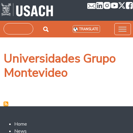
Skip to main content
Search
TRANSLATE
Universidades Grupo
Montevideo
Footer 2
Home
News