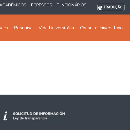
ACADÊMICOS
EGRESSOS
FUNCIONÁRIOS
TRADUÇÃO
sach
Pesquisa
Vida Universitária
Consejo Universitario