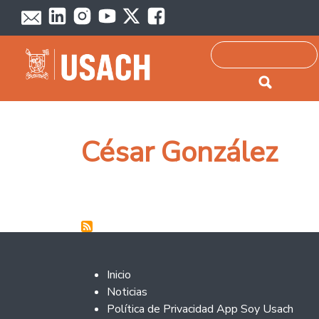
Passar para o conteúdo principal
Pesquisar
César González
Footer 2
Inicio
Noticias
Política de Privacidad App Soy Usach