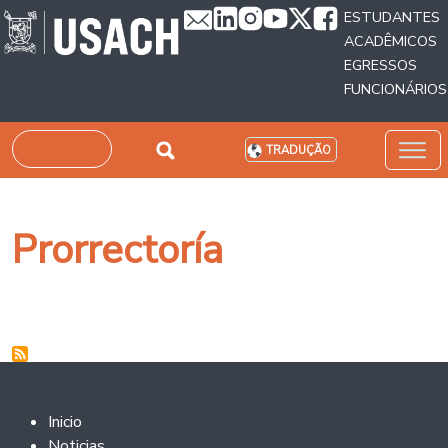
Passar para o conteúdo principal
ESTUDANTES
ACADÊMICOS
EGRESSOS
FUNCIONÁRIOS
Pesquisar
TRADUÇÃO
Prorrectoría
Footer 2
Inicio
Noticias