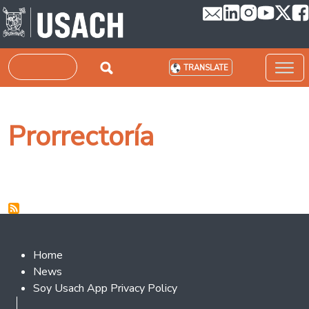
Skip to main content
Search
TRANSLATE
Prorrectoría
Footer 2
Home
News
Soy Usach App Privacy Policy