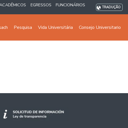
ACADÊMICOS
EGRESSOS
FUNCIONÁRIOS
TRADUÇÃO
sach
Pesquisa
Vida Universitária
Consejo Universitario