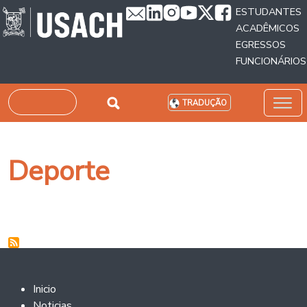
Passar para o conteúdo principal
ESTUDANTES
ACADÊMICOS
EGRESSOS
FUNCIONÁRIOS
Pesquisar
TRADUÇÃO
Deporte
Footer 2
Inicio
Noticias