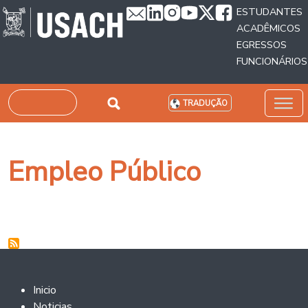
Passar para o conteúdo principal
ESTUDANTES
ACADÊMICOS
EGRESSOS
FUNCIONÁRIOS
Pesquisar
TRADUÇÃO
Empleo Público
Footer 2
Inicio
Noticias