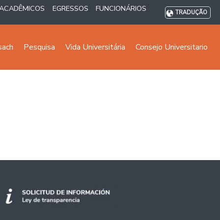
ACADÊMICOS
EGRESSOS
FUNCIONÁRIOS
TRADUÇÃO
sach
Pesquisa
Vida Universitária
Consejo Universitario