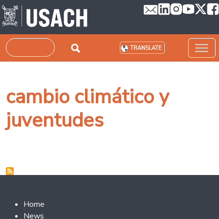
Skip to main content
Search
TRANSLATE
cambio climático y
juventudes
Footer 2
Home
News