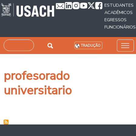
Passar para o conteúdo principal
ESTUDANTES
ACADÊMICOS
EGRESSOS
FUNCIONÁRIOS
Pesquisar
TRADUÇÃO
profesorado
universitario