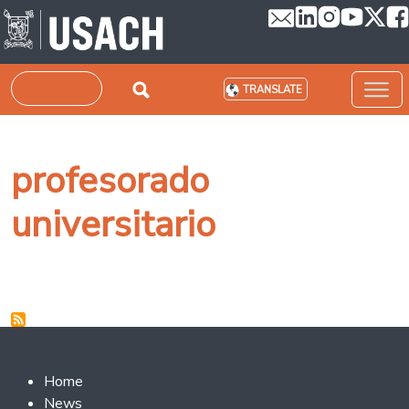
Skip to main content
Search
TRANSLATE
profesorado
universitario
Footer 2
Home
News