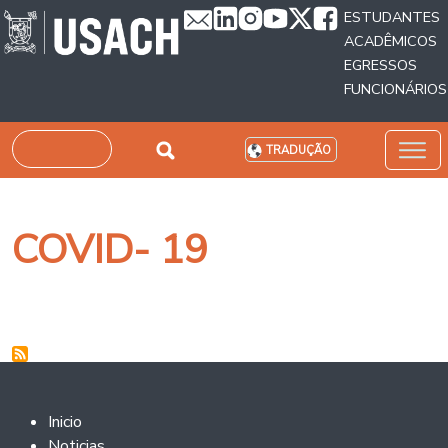
Passar para o conteúdo principal
ESTUDANTES
ACADÊMICOS
EGRESSOS
FUNCIONÁRIOS
Pesquisar
TRADUÇÃO
COVID- 19
Footer 2
Inicio
Noticias