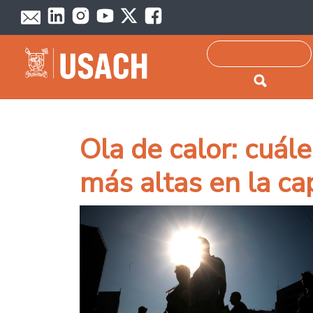
Passar para o conteúdo principal
Pesquisar
Ola de calor: cuál
más altas en la cap