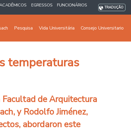
ACADÊMICOS
EGRESSOS
FUNCIONÁRIOS
TRADUÇÃO
sach
Pesquisa
Vida Universitária
Consejo Universitario
as temperaturas
 Facultad de Arquitectura
ach, y Rodolfo Jiménez,
tectos, abordaron este