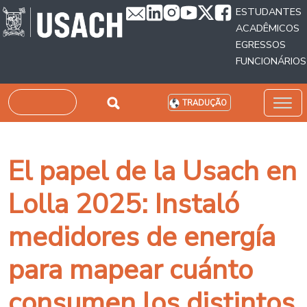
Passar para o conteúdo principal
ESTUDANTES
ACADÊMICOS
EGRESSOS
FUNCIONÁRIOS
Pesquisar
TRADUÇÃO
El papel de la Usach en
Lolla 2025: Instaló
medidores de energía
para mapear cuánto
consumen los distintos