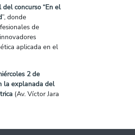
l del concurso “En el
d
”, donde
ofesionales de
 innovadores
ética aplicada en el
iércoles 2 de
n la
explanada del
trica
(Av. Víctor Jara