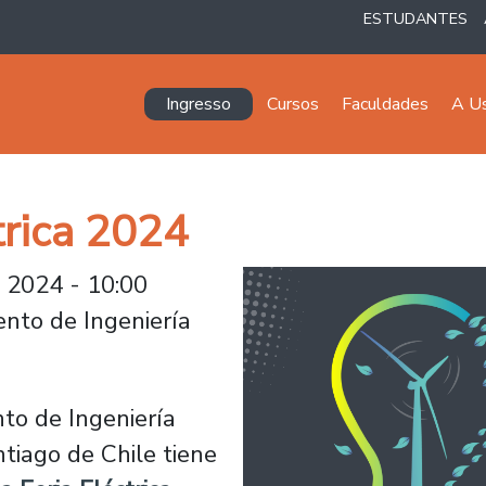
ESTUDANTES
Navegación principal
Ingresso
Cursos
Faculdades
A U
trica 2024
 2024 - 10:00
nto de Ingeniería
to de Ingeniería
ntiago de Chile tiene