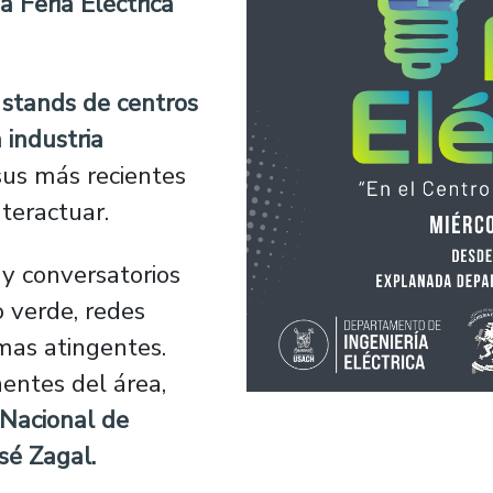
 Feria Eléctrica
stands de centros
 industria
sus más recientes
nteractuar.
s y conversatorios
o verde, redes
emas atingentes.
entes del área,
Nacional de
sé Zagal.