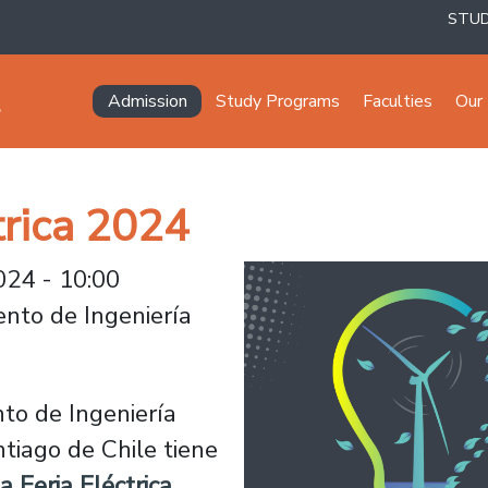
STU
Navegación principal
Admission
Study Programs
Faculties
Our 
trica 2024
024 - 10:00
nto de Ingeniería
to de Ingeniería
ntiago de Chile tiene
 Feria Eléctrica