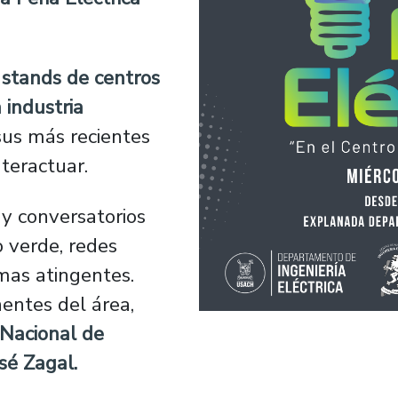
stands de centros
 industria
sus más recientes
nteractuar.
s y conversatorios
o verde, redes
emas atingentes.
entes del área,
Nacional de
sé Zagal.