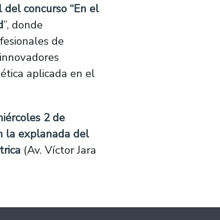
l del concurso “En el
d
”, donde
ofesionales de
 innovadores
ética aplicada en el
iércoles 2 de
n la
explanada del
trica
(Av. Víctor Jara