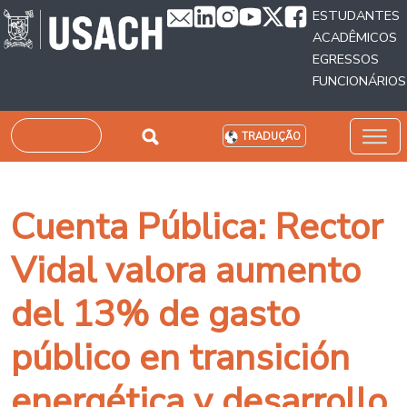
Passar para o conteúdo principal
ESTUDANTES
ACADÊMICOS
EGRESSOS
FUNCIONÁRIOS
Pesquisar
TRADUÇÃO
Cuenta Pública: Rector
Vidal valora aumento
del 13% de gasto
público en transición
energética y desarrollo