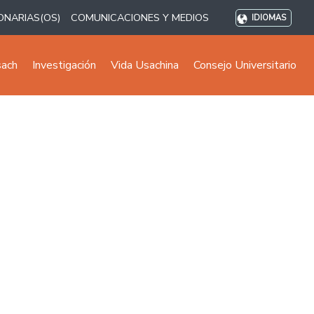
ONARIAS(OS)
COMUNICACIONES Y MEDIOS
IDIOMAS
sach
Investigación
Vida Usachina
Consejo Universitario