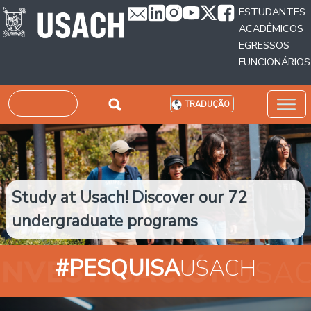
Passar para o conteúdo principal
ESTUDANTES
ACADÊMICOS
EGRESSOS
FUNCIONÁRIOS
Pesquisar
TRADUÇÃO
Study at Usach! Discover our 72
undergraduate programs
#PESQUISA
USACH