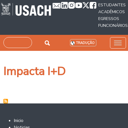
Passar para o conteúdo principal
ESTUDANTES
ACADÊMICOS
EGRESSOS
FUNCIONÁRIOS
Pesquisar
TRADUÇÃO
Impacta I+D
Footer 2
Inicio
Noticias