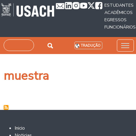
Passar para o conteúdo principal
ESTUDANTES
ACADÊMICOS
EGRESSOS
FUNCIONÁRIOS
Pesquisar
TRADUÇÃO
muestra
Footer 2
Inicio
Noticias