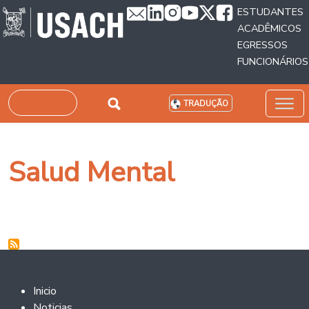
Passar para o conteúdo principal
ESTUDANTES
ACADÊMICOS
EGRESSOS
FUNCIONÁRIOS
Pesquisar
TRADUÇÃO
Salud Mental
Footer 2
Inicio
Noticias