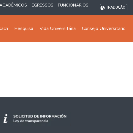
ACADÊMICOS
EGRESSOS
FUNCIONÁRIOS
TRADUÇÃO
sach
Pesquisa
Vida Universitária
Consejo Universitario