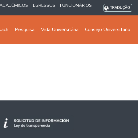
ACADÊMICOS
EGRESSOS
FUNCIONÁRIOS
TRADUÇÃO
sach
Pesquisa
Vida Universitária
Consejo Universitario