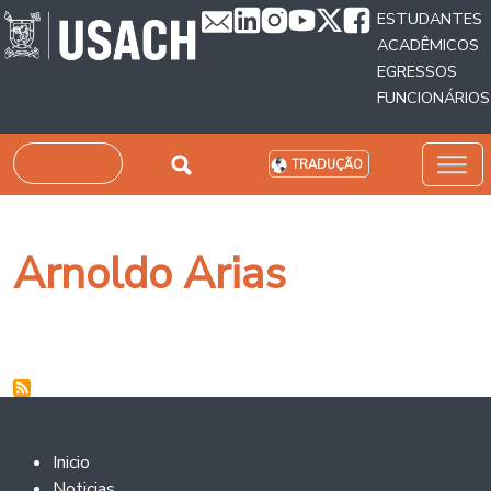
Passar para o conteúdo principal
ESTUDANTES
ACADÊMICOS
EGRESSOS
FUNCIONÁRIOS
Pesquisar
TRADUÇÃO
Arnoldo Arias
Footer 2
Inicio
Noticias