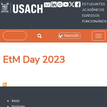
Passar para o conteúdo principal
ESTUDANTES
ACADÊMICOS
EGRESSOS
FUNCIONÁRIOS
Pesquisar
TRADUÇÃO
EtM Day 2023
Footer 2
Inicio
Noticias