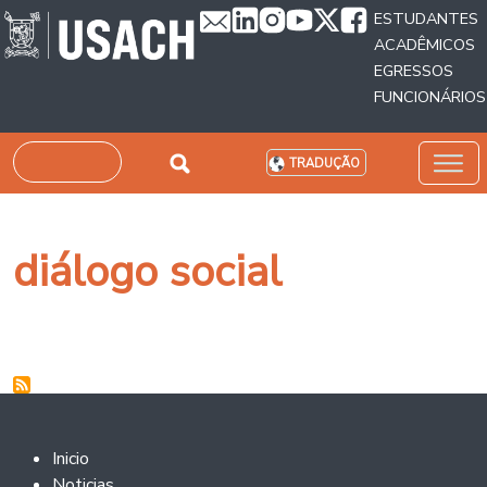
Passar para o conteúdo principal
ESTUDANTES
ACADÊMICOS
EGRESSOS
FUNCIONÁRIOS
Pesquisar
TRADUÇÃO
diálogo social
Footer 2
Inicio
Noticias