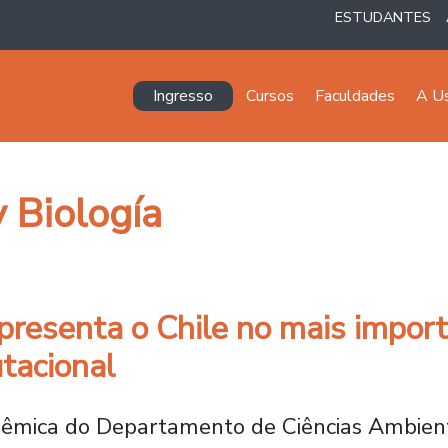
ESTUDANTES
Navegación principal
Ingresso
Cursos
Faculdades
A U
 Biología
resenta o Chile no mais impor
tacional
cadêmica do Departamento de Ciências Ambien