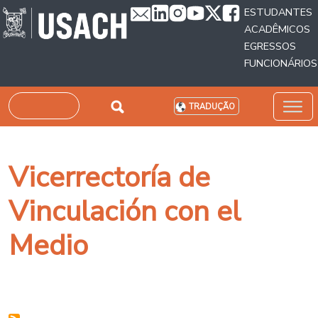
Passar para o conteúdo principal
ESTUDANTES
ACADÊMICOS
EGRESSOS
FUNCIONÁRIOS
Pesquisar
TRADUÇÃO
Vicerrectoría de
Vinculación con el
Medio