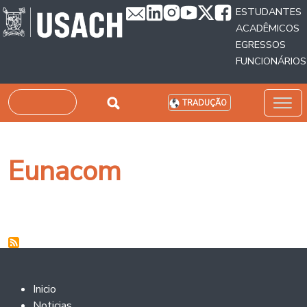
Passar para o conteúdo principal
ESTUDANTES
ACADÊMICOS
EGRESSOS
FUNCIONÁRIOS
Pesquisar
TRADUÇÃO
Eunacom
Footer 2
Inicio
Noticias