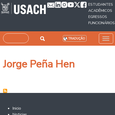
Passar para o conteúdo principal
ESTUDANTES
ACADÊMICOS
EGRESSOS
FUNCIONÁRIOS
Pesquisar
TRADUÇÃO
Jorge Peña Hen
Footer 2
Inicio
Noticias