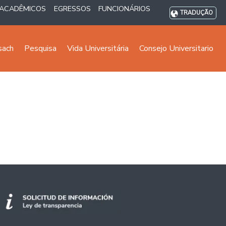
ACADÊMICOS
EGRESSOS
FUNCIONÁRIOS
TRADUÇÃO
sach
Pesquisa
Vida Universitária
Consejo Universitario