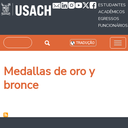
Passar para o conteúdo principal
ESTUDANTES
ACADÊMICOS
EGRESSOS
FUNCIONÁRIOS
Pesquisar
TRADUÇÃO
Medallas de oro y
bronce