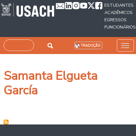
Passar para o conteúdo principal
ESTUDANTES
ACADÊMICOS
EGRESSOS
FUNCIONÁRIOS
Pesquisar
TRADUÇÃO
Samanta Elgueta
García