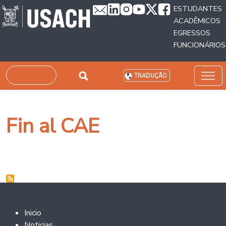
Passar para o conteúdo principal
ESTUDANTES
ACADÊMICOS
EGRESSOS
FUNCIONÁRIOS
Pesquisar
TRADUÇÃO
Fin al CAE
Footer 2
Inicio
Noticias