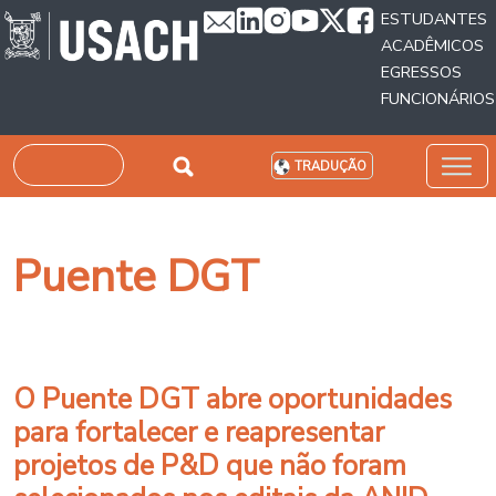
Passar para o conteúdo principal
ESTUDANTES
ACADÊMICOS
EGRESSOS
FUNCIONÁRIOS
Pesquisar
TRADUÇÃO
Puente DGT
O Puente DGT abre oportunidades
para fortalecer e reapresentar
projetos de P&D que não foram