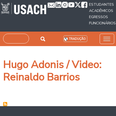
Passar para o conteúdo principal
ESTUDANTES
ACADÊMICOS
EGRESSOS
FUNCIONÁRIOS
Pesquisar
TRADUÇÃO
Hugo Adonis / Video:
Reinaldo Barrios