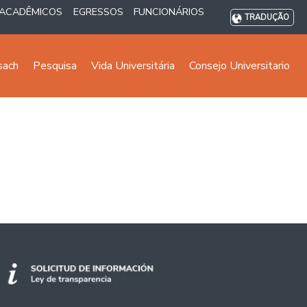
ACADÊMICOS
EGRESSOS
FUNCIONÁRIOS
TRADUÇÃO
sach
Pesquisa
Vida Universitária
Consejo Universitario