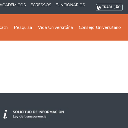
ACADÊMICOS
EGRESSOS
FUNCIONÁRIOS
TRADUÇÃO
sach
Pesquisa
Vida Universitária
Consejo Universitario