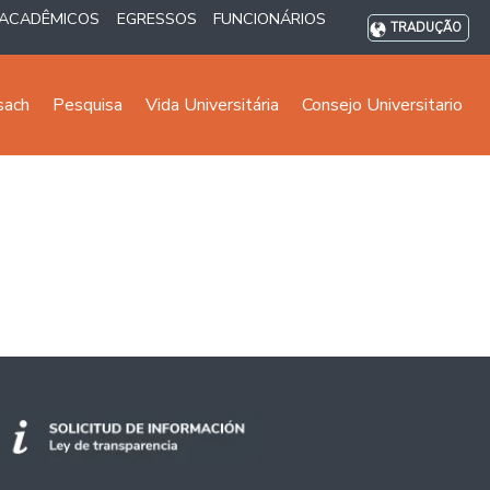
ACADÊMICOS
EGRESSOS
FUNCIONÁRIOS
TRADUÇÃO
sach
Pesquisa
Vida Universitária
Consejo Universitario