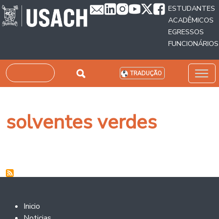
Passar para o conteúdo principal
ESTUDANTES
ACADÊMICOS
EGRESSOS
FUNCIONÁRIOS
Pesquisar
TRADUÇÃO
solventes verdes
Footer 2
Inicio
Noticias