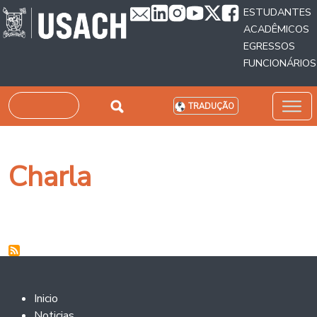
Passar para o conteúdo principal
ESTUDANTES
ACADÊMICOS
EGRESSOS
FUNCIONÁRIOS
Pesquisar
TRADUÇÃO
Charla
Footer 2
Inicio
Noticias