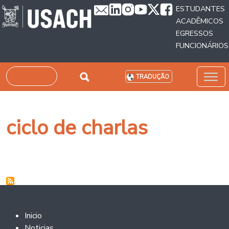
Passar para o conteúdo principal
ESTUDANTES
ACADÊMICOS
EGRESSOS
FUNCIONÁRIOS
Pesquisar
TRADUÇÃO
ciclo de charlas
Footer 2
Inicio
Noticias