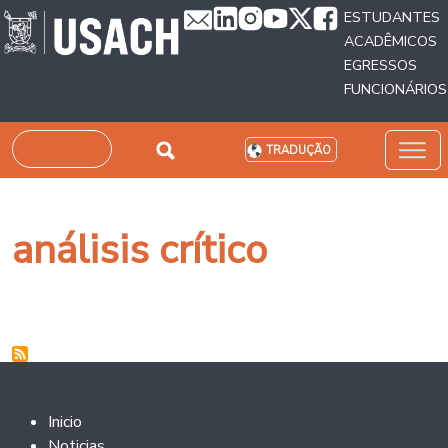
Passar para o conteúdo principal
ESTUDANTES
ACADÊMICOS
EGRESSOS
FUNCIONÁRIOS
Pesquisar
TRADUÇÃO
análisis crítico
Footer 2
Inicio
Noticias