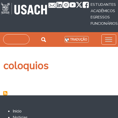
Passar para o conteúdo principal
ESTUDANTES
ACADÊMICOS
EGRESSOS
FUNCIONÁRIOS
Pesquisar
TRADUÇÃO
coloquios
Footer 2
Inicio
Noticias