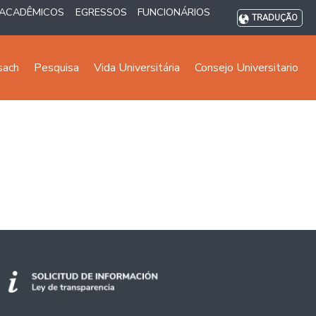
ACADÊMICOS
EGRESSOS
FUNCIONÁRIOS
TRADUÇÃO
sach
Pesquisa
Vida Universitária
Consejo Universitario