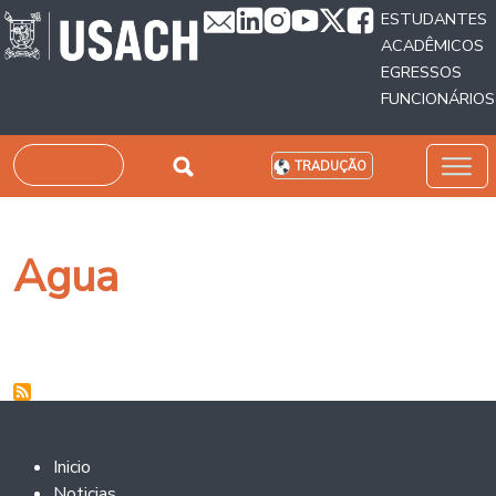
Passar para o conteúdo principal
ESTUDANTES
ACADÊMICOS
EGRESSOS
FUNCIONÁRIOS
Pesquisar
TRADUÇÃO
Agua
Footer 2
Inicio
Noticias