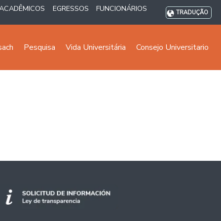
ACADÊMICOS
EGRESSOS
FUNCIONÁRIOS
TRADUÇÃO
sach
Pesquisa
Vida Universitária
Consejo Universitario